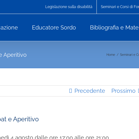
Legislazione sulla disabilità
Seminari e Corsi di F
cazione
Educatore Sordo
Bibliografia e Mater
 Aperitivo
Home
/
Seminari e C
Precedente
Prossimo
t e Aperitivo
dì 4 agosto dalle ore 17:00 alle ore 21:00